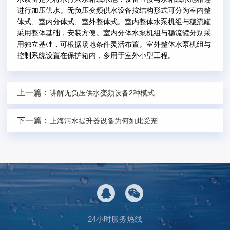
进行加压供水。无负压变频供水设备按结构形式可分为室内整
体式、室内分体式、室外整体式。室内整体水泵机组与稳流罐
采用整体基础，安装方便。室内分体水泵机组与稳流罐分别采
用独立基础，可根据场地条件灵活布置。室外整体水泵机组与
控制系统设置在保护箱内，多用于室外小型工程。
上一篇：
讲解无负压供水变频设备2种模式
下一篇：
上海污水提升器设备为何如此受宠
24小时服务热线