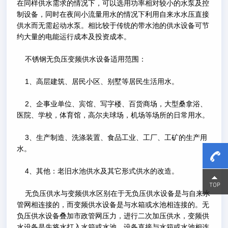
在同样供水需求的情况下，可以选用功率相对较小的水泵及控
制设备，同时在夜间小流量用水的情况下利用自来水水压直接
供水而无需起动水泵。相比较于传统的带水池的供水设备可节
约大量的电能运行成本及投资成本。
不锈钢无负压变频供水设备适用范围：
1、高层建筑、居民小区、别墅等居民生活用水。
2、企事业单位、宾馆、写字楼、百货商场，大型桑拿浴、
医院、学校，体育馆，高尔夫球场，机场等场所的日常用水。
3、生产制造、洗涤装置、食品工业、工厂、工矿的生产用
水。
4、其他：老旧水池供水及其它形式供水的改造。
15800
15800
无负压供水与变频供水区别在于无负压供水设备是与自来水
管网相连接的，而变频供水设备是与水箱或水池相连接的。无
负压供水设备叠加市政管网压力，进行二次加压供水，变频供
水设备是先将水打入水箱或水池，设备直接与水箱或水池相连