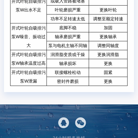
或吸入管路被堵塞
开式叶轮自吸排污
泵W出水不足
叶轮磨损严重
更换叶轮
功率不足转速太低
调整至额定转速
底脚不稳
加固
开式叶轮自吸排污
泵W噪音、振动过
轴承磨损严重
更换轴承
大
泵与电机主轴不同轴
调整同轴度
开式叶轮自吸排污
润滑脂变质或干燥
更换润滑脂
泵W轴承温度过高
轴承损坏
更换
开式叶轮自吸排污
联接螺栓松动
固紧
泵W泄漏
密封件磨损
更换