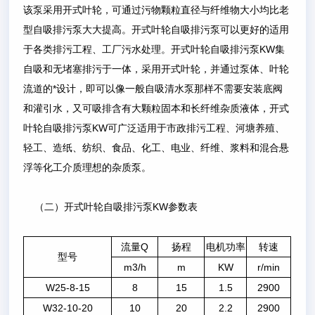
该泵采用开式叶轮，可通过污物颗粒直径与纤维物大小均比老
型自吸排污泵大大提高。开式叶轮自吸排污泵可以更好的适用
于各类排污工程、工厂污水处理。开式叶轮自吸排污泵KW集
自吸和无堵塞排污于一体，采用开式叶轮，并通过泵体、叶轮
流道的*设计，即可以像一般自吸清水泵那样不需要安装底阀
和灌引水，又可吸排含有大颗粒固本和长纤维杂质液体，开式
叶轮自吸排污泵KW可广泛适用于市政排污工程、河塘养殖、
轻工、造纸、纺织、食品、化工、电业、纤维、浆料和混合悬
浮等化工介质理想的杂质泵。
（二）开式叶轮自吸排污泵KW参数表
流量
Q
扬程
电机功率
转速
型号
m3/h
m
KW
r/min
W25-8-15
8
15
1.5
2900
W32-10-20
10
20
2.2
2900