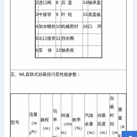
2
进口阀
8
后 盖
14
轴承盖
3
中接管
9
叶 轮
15
底盖板
4
加水螺栓
10
机械密封
16
口 环
5
出口接管
11
挡水圈
6
泵 体
12
轴承座
五、WL直联式自吸排污泵性能参数：
自
吸
重
功
流量
转速
汽蚀
自吸
时
量
扬程
率
效率
型号
（m
（r/m
余量
高度
间
（k
（m）
（k
（%）
/h）
in）
（m）
（m）
（m
3
g）
w）