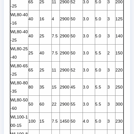
65
25
11
2900
52
3.0
5.0
3
200
-25
WL80-40
40
16
4
2900
50
3.0
5.0
3
125
-16
WL80-40
40
25
7.5
2900
50
3.0
5.0
3
140
-25
WL80-25
25
40
7.5
2900
50
3.0
5.5
2
150
-40
WL80-65
65
25
11
2900
52
3.0
5.0
3
220
-25
WL80-80
80
35
15
2900
45
3.0
5.5
3
250
-35
WL80-50
50
60
22
2900
55
3.0
5.5
3
300
-60
WL100-1
100
15
7.5
1450
50
4.0
5.0
3
230
00-15