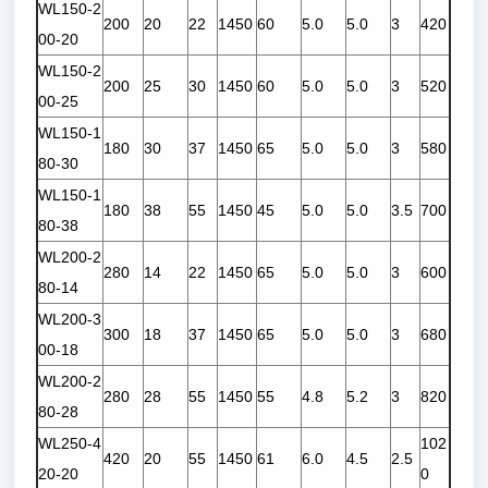
WL150-2
200
20
22
1450
60
5.0
5.0
3
420
00-20
WL150-2
200
25
30
1450
60
5.0
5.0
3
520
00-25
WL150-1
180
30
37
1450
65
5.0
5.0
3
580
80-30
WL150-1
180
38
55
1450
45
5.0
5.0
3.5
700
80-38
WL200-2
280
14
22
1450
65
5.0
5.0
3
600
80-14
WL200-3
300
18
37
1450
65
5.0
5.0
3
680
00-18
WL200-2
280
28
55
1450
55
4.8
5.2
3
820
80-28
WL250-4
102
420
20
55
1450
61
6.0
4.5
2.5
20-20
0