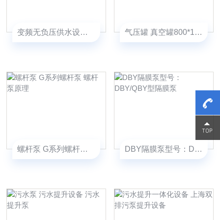
变频无负压供水设备 不锈钢成套无负压
气压罐 真空罐800*1.6气压罐
15800
15800
螺杆泵 G系列螺杆泵 螺杆泵原理
DBY隔膜泵型号：DBY/QBY型隔膜泵